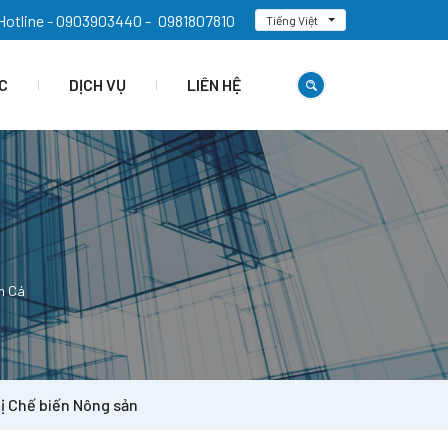
Hotline - 0903903440 -
0981807810
Tiếng Việt
C
DỊCH VỤ
LIÊN HỆ
n Cá
ị Chế biến Nông sản