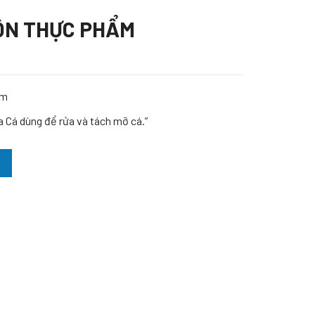
ỘN THỰC PHẨM
am
Cá dùng để rửa và tách mỡ cá.”