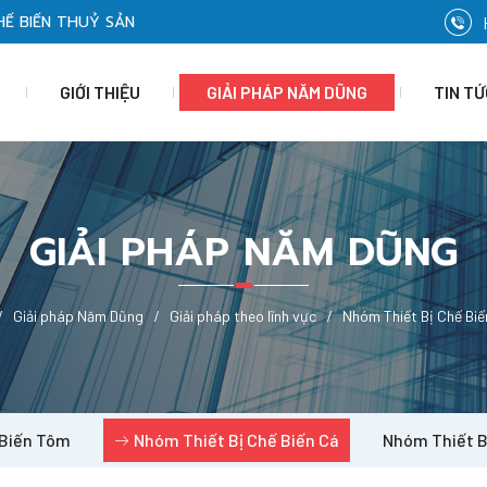
HẾ BIẾN THUỶ SẢN
GIỚI THIỆU
GIẢI PHÁP NĂM DŨNG
TIN TỨ
GIẢI PHÁP NĂM DŨNG
Giải pháp Năm Dũng
Giải pháp theo lĩnh vực
Nhóm Thiết Bị Chế Biế
 Biến Tôm
Nhóm Thiết Bị Chế Biến Cá
Nhóm Thiết B