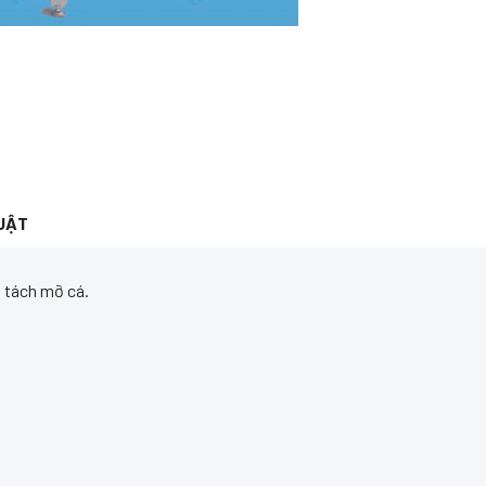
UẬT
 tách mỡ cá.