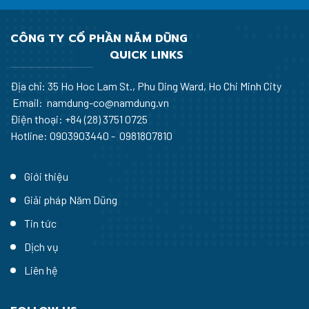
CÔNG TY CỔ PHẦN NĂM DŨNG
QUICK LINKS
Địa chỉ: 35 Ho Hoc Lam St., Phu Ding Ward, Ho Chi Minh City
Email: namdung-co@namdung.vn
Điện thoại:
+84 (28) 3751 0725
Hotline: 0903903440 - 0981807810
Giới thiệu
Giải pháp Năm Dũng
Tin tức
Dịch vụ
Liên hệ