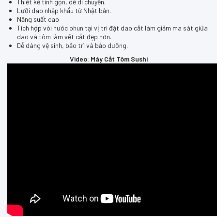
Thiết kế tinh gọn, dễ di chuyển.
Lưỡi dao nhập khẩu từ Nhật bản.
Năng suất cao
Tích hợp vòi nước phun tại vị trí đặt dao cắt làm giảm ma sát giữa
dao và tôm làm vết cắt đẹp hơn.
Dễ dàng vệ sinh, bảo trì và bảo dưỡng.
Video: Máy Cắt Tôm Sushi