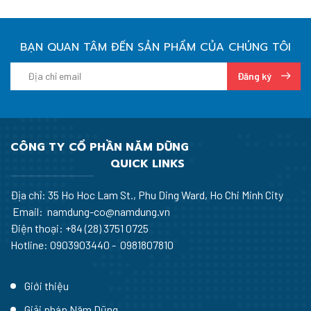
BẠN QUAN TÂM ĐẾN SẢN PHẨM CỦA CHÚNG TÔI
Đăng ký
CÔNG TY CỔ PHẦN NĂM DŨNG
QUICK LINKS
Địa chỉ: 35 Ho Hoc Lam St., Phu Ding Ward, Ho Chi Minh City
Email: namdung-co@namdung.vn
Điện thoại:
+84 (28) 3751 0725
Hotline: 0903903440 - 0981807810
Giới thiệu
Giải pháp Năm Dũng