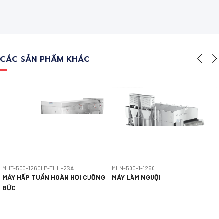
CÁC SẢN PHẨM KHÁC
MHT-500-1260LP-THH-2SA
MLN-500-1-1260
MÁY HẤP TUẦN HOÀN HƠI CƯỠNG
MÁY LÀM NGUỘI
BỨC