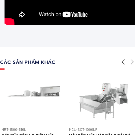
CÁC SẢN PHẨM KHÁC
MRT-1500-516L
MCL-SCT-1000LP