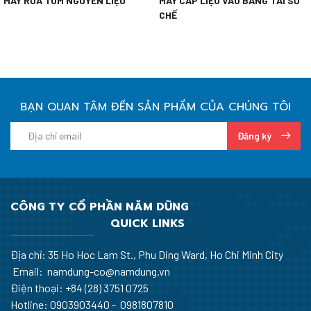
MÁY RỬA TÔM NGUYÊN LIỆU
MÁY CẤP LIỆU VÀO BĂNG TẢI SƠ
CHẾ
BẠN QUAN TÂM ĐẾN SẢN PHẨM CỦA CHÚNG TÔI
Đăng ký
CÔNG TY CỔ PHẦN NĂM DŨNG
QUICK LINKS
Địa chỉ: 35 Ho Hoc Lam St., Phu Ding Ward, Ho Chi Minh City
Email: namdung-co@namdung.vn
Điện thoại:
+84 (28) 3751 0725
Hotline: 0903903440 - 0981807810