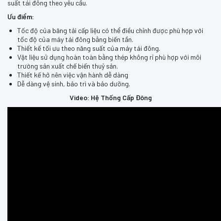
suất tái đông theo yêu cầu.
Ưu điểm:
Tốc độ của băng tải cấp liệu có thể điều chỉnh được phù hợp với
tốc độ của máy tái đông bằng biến tần.
Thiết kế tối ưu theo năng suất của máy tái đông.
Vật liệu sử dụng hoàn toàn bằng thép không rỉ phù hợp với môi
trường sản xuất chế biến thuỷ sản.
Thiết kế hở nên việc vận hành dễ dàng
Dễ dàng vệ sinh, bảo trì và bảo dưỡng.
Video: Hệ Thống Cấp Đông