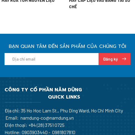
MÁY RỬA TÔM NGUYÊN LIỆU
MÁY CẤP LIỆU VÀO BĂNG TẢI SƠ
CHẾ
BẠN QUAN TÂM ĐẾN SẢN PHẨM CỦA CHÚNG TÔI
Đăng ký
CÔNG TY CỔ PHẦN NĂM DŨNG
QUICK LINKS
Địa chỉ: 35 Ho Hoc Lam St., Phu Ding Ward, Ho Chi Minh City
Email: namdung-co@namdung.vn
Điện thoại:
+84 (28) 3751 0725
Hotline: 0903903440 - 0981807810