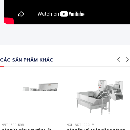
CÁC SẢN PHẨM KHÁC
MRT-1500-516L
MCL-SCT-1000LP