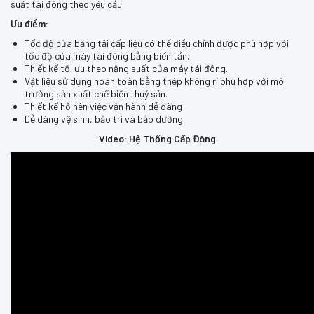
suất tái đông theo yêu cầu.
Ưu điểm:
Tốc độ của băng tải cấp liệu có thể điều chỉnh được phù hợp với
tốc độ của máy tái đông bằng biến tần.
Thiết kế tối ưu theo năng suất của máy tái đông.
Vật liệu sử dụng hoàn toàn bằng thép không rỉ phù hợp với môi
trường sản xuất chế biến thuỷ sản.
Thiết kế hở nên việc vận hành dễ dàng
Dễ dàng vệ sinh, bảo trì và bảo dưỡng.
Video: Hệ Thống Cấp Đông