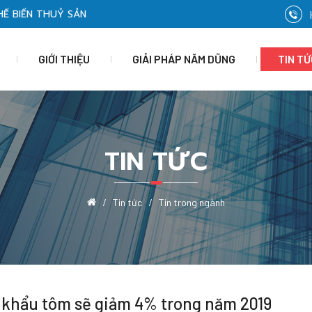
HẾ BIẾN THUỶ SẢN
GIỚI THIỆU
GIẢI PHÁP NĂM DŨNG
TIN TỨ
TIN TỨC
Tin tức
Tin trong ngành
 khẩu tôm sẽ giảm 4% trong năm 2019