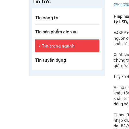
Tin tức
29/10/201
Hiệp hộ
Tin công ty
tỷ USD,
Tin sản phẩm dịch vụ
VASEP ch
nguồn c
khẩu tôm
Tin trong ngành
Xuất kh
Tin tuyển dụng
chững tr
giảm 7,4
Lũy kế 9
Về cơ c
khẩu tô
khẩu tô
đóng hộ
Tháng 9
nhập kh
đạt 64,7