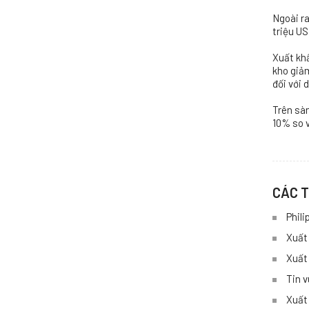
Ngoài ra
triệu US
Xuất kh
kho giảm
đối với 
Trên sàn
10% so v
CÁC T
Phili
Xuất
Xuất
Tin v
Xuất 