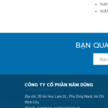
Xuất 
XUẤT
BẠN QUA
CÔNG TY CỔ PHẦN NĂM DŨNG
Địa chỉ: 35 Ho Hoc Lam St., Phu Ding Ward, Ho Chi
Minh City
Email: namdung-co@namdung.vn