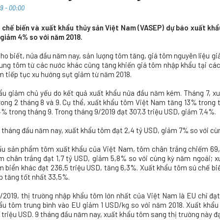
9 - 00:00
i chế biến và xuất khẩu thủy sản Việt Nam (VASEP) dự báo xuất kh
 giảm 4% so với năm 2018.
o biết, nửa đầu năm nay, sản lượng tôm tăng, giá tôm nguyên liệu giả
ung tôm từ các nước khác cũng tăng khiến giá tôm nhập khẩu tại các 
 tiếp tục xu hướng sụt giảm từ năm 2018.
ẩu giảm chủ yếu do kết quả xuất khẩu nửa đầu năm kém. Tháng 7, xuấ
ong 2 tháng 8 và 9. Cụ thể, xuất khẩu tôm Việt Nam tăng 13% trong t
% trong tháng 9. Trong tháng 9/2019 đạt 307,3 triệu USD, giảm 7,4%.
 tháng đầu năm nay, xuất khẩu tôm đạt 2,4 tỷ USD, giảm 7% so với cù
ấu sản phẩm tôm xuất khẩu của Việt Nam, tôm chân trắng chiếm 69,4
m chân trắng đạt 1,7 tỷ USD, giảm 5,8% so với cùng kỳ năm ngoái; x
m biển khác đạt 236,5 triệu USD, tăng 6,3%. Xuất khẩu tôm sú chế b
p tăng tốt nhất 33,5%.
/2019, thị trường nhập khẩu tôm lớn nhất của Việt Nam là EU chỉ đạt
ẩu tôm trung bình vào EU giảm 1 USD/kg so với năm 2018. Xuất khẩ
 triệu USD. 9 tháng đầu năm nay, xuất khẩu tôm sang thị trường này đạ