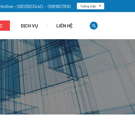
Hotline - 0903903440 -
0981807810
Tiếng Việt
C
DỊCH VỤ
LIÊN HỆ